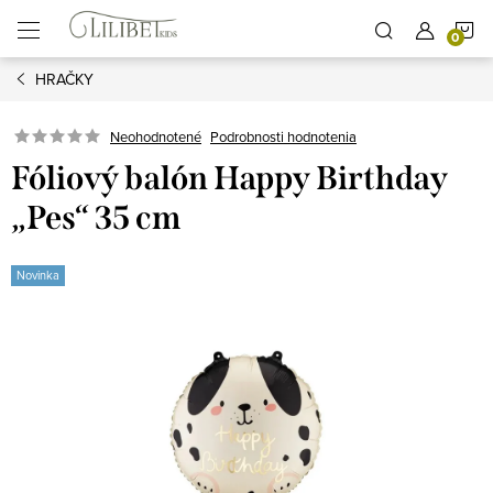
Prejsť
N
na
obsah
HRAČKY
K
Podrobnosti hodnotenia
Neohodnotené
Fóliový balón Happy Birthday
„Pes“ 35 cm
Novinka