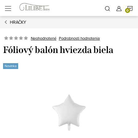
Prejsť
N
na
obsah
HRAČKY
K
Podrobnosti hodnotenia
Neohodnotené
Fóliový balón hviezda biela
Novinka