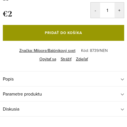
€2
Jednotková
cena:
PRIDAŤ DO KOŠÍKA
Značka:
Miloore/Balónikový svet
Kód:
8739/NEN
Opýtať sa
Strážiť
Zdieľať
Popis
Parametre produktu
Diskusia