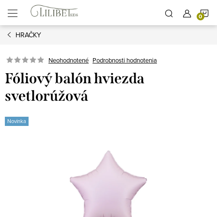
Prejsť
N
na
obsah
HRAČKY
K
Podrobnosti hodnotenia
Neohodnotené
Fóliový balón hviezda
svetlorúžová
Novinka