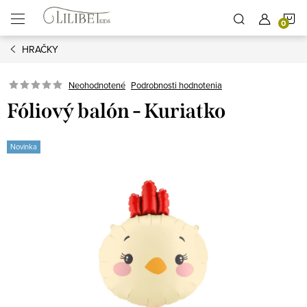
Prejsť
N
na
obsah
HRAČKY
K
Podrobnosti hodnotenia
Neohodnotené
Fóliový balón - Kuriatko
Novinka