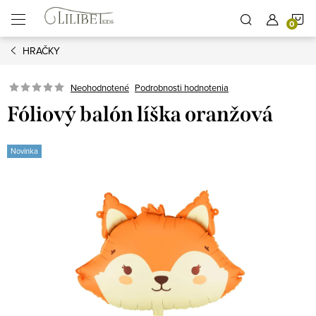
Prejsť
N
na
obsah
HRAČKY
K
Podrobnosti hodnotenia
Neohodnotené
Fóliový balón líška oranžová
Novinka