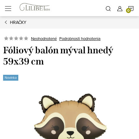
Prejsť
N
na
obsah
HRAČKY
K
Podrobnosti hodnotenia
Neohodnotené
Fóliový balón mýval hnedý
59x39 cm
Novinka