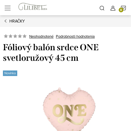
Prejsť
N
na
obsah
HRAČKY
K
Podrobnosti hodnotenia
Neohodnotené
Fóliový balón srdce ONE
svetloružový 45 cm
Novinka