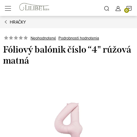
Prejsť
N
na
obsah
HRAČKY
K
Podrobnosti hodnotenia
Neohodnotené
Fóliový balónik číslo “4" rúžová
matná