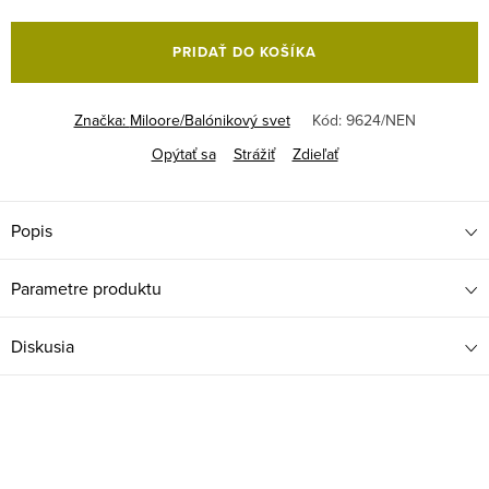
Jednotková
cena:
PRIDAŤ DO KOŠÍKA
Značka:
Miloore/Balónikový svet
Kód:
9624/NEN
Opýtať sa
Strážiť
Zdieľať
Popis
Parametre produktu
Diskusia