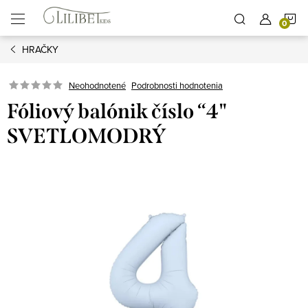
Prejsť
N
na
obsah
HRAČKY
K
Podrobnosti hodnotenia
Neohodnotené
Fóliový balónik číslo “4"
SVETLOMODRÝ