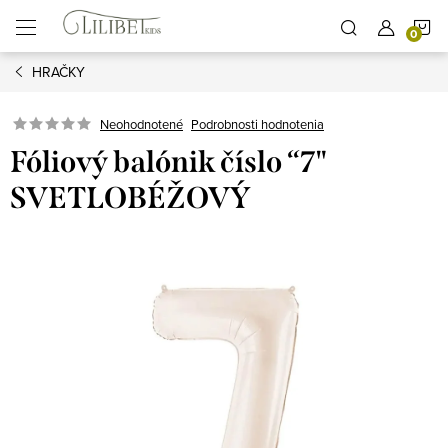
Prejsť
N
na
obsah
HRAČKY
K
Podrobnosti hodnotenia
Neohodnotené
Fóliový balónik číslo “7"
SVETLOBÉŽOVÝ