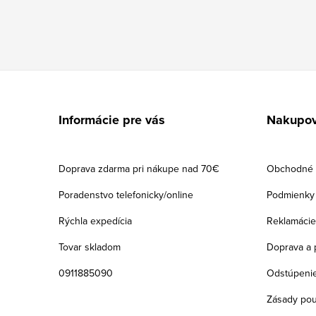
Z
á
Informácie pre vás
Nakupov
p
ä
Doprava zdarma pri nákupe nad 70€
Obchodné 
t
Poradenstvo telefonicky/online
Podmienky 
i
Rýchla expedícia
Reklamácie
e
Tovar skladom
Doprava a 
0911885090
Odstúpenie
Zásady pou