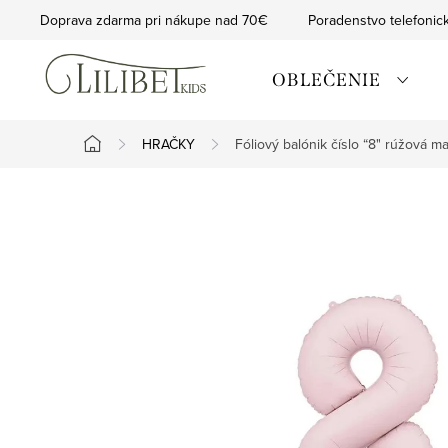
Prejsť
Doprava zdarma pri nákupe nad 70€
Poradenstvo telefonic
na
obsah
OBLEČENIE
HRAČKY
Fóliový balónik číslo “8" rúžová m
Domov