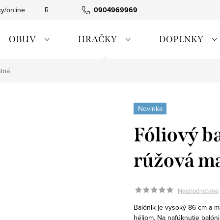
ky/online
Rýchla expedícia
0904969969
Tovar skladom
0911885090
OBUV
HRAČKY
DOPLNKY
atná
Novinka
Fóliový ba
rúžová m
Neohodnotené
Balónik je vysoký 86 cm a m
héliom. Na nafúknutie baló