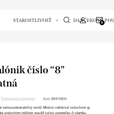
NÁKU
STAROSTLIVOSŤ
DARČEKOVÝ PO
KOŠÍ
lónik číslo “8"
atná
Kód:
8841/NEN
Podrobnosti hodnotenia
á samouzatvárateľný ventil. Možno nafúknuť vzduchom aj
nika vzduchom môžete použiť ručnú pumpičku či slamku.