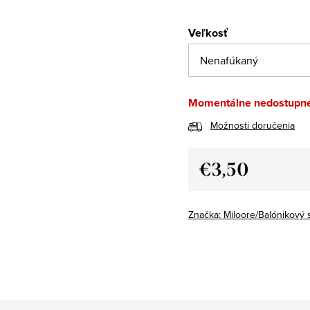
Veľkosť
Momentálne nedostupn
Možnosti doručenia
€3,50
Jednotková
cena:
Značka:
Miloore/Balónikový 