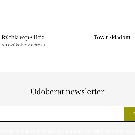
Rýchla expedícia
Tovar skladom
Na akúkoľvek adresu
Odoberať newsletter
ožením e-mailu súhlasíte s
podmienkami ochrany osobných úda