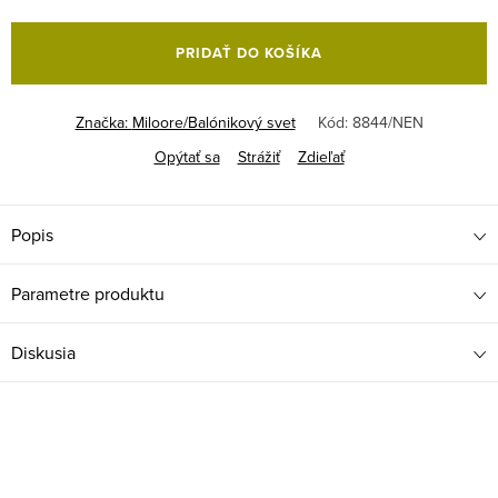
Jednotková
cena:
PRIDAŤ DO KOŠÍKA
Značka:
Miloore/Balónikový svet
Kód:
8844/NEN
Opýtať sa
Strážiť
Zdieľať
Popis
Parametre produktu
Diskusia