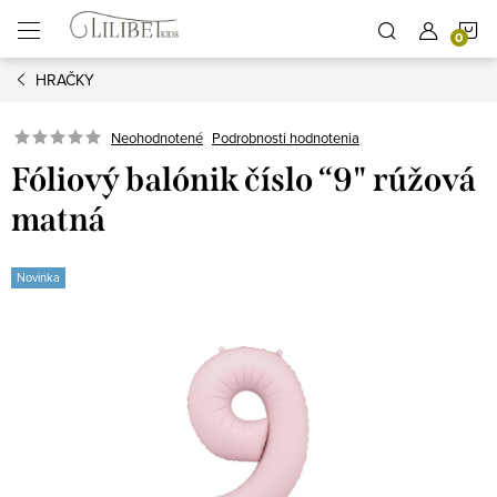
Prejsť
N
na
obsah
HRAČKY
K
Podrobnosti hodnotenia
Neohodnotené
Fóliový balónik číslo “9" rúžová
matná
Novinka