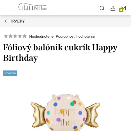
Prejsť
N
na
obsah
HRAČKY
K
Podrobnosti hodnotenia
Neohodnotené
Fóliový balónik cukrík Happy
Birthday
Novinka