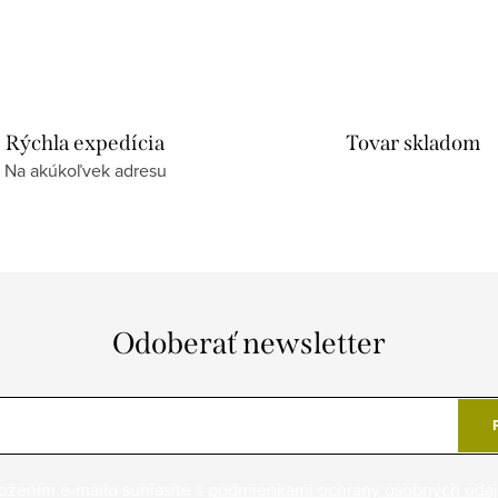
Rýchla expedícia
Tovar skladom
Na akúkoľvek adresu
Odoberať newsletter
ožením e-mailu súhlasíte s
podmienkami ochrany osobných úda