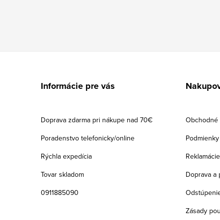
Z
á
Informácie pre vás
Nakupov
p
ä
Doprava zdarma pri nákupe nad 70€
Obchodné 
t
Poradenstvo telefonicky/online
Podmienky 
i
Rýchla expedícia
Reklamácie
e
Tovar skladom
Doprava a 
0911885090
Odstúpenie
Zásady pou