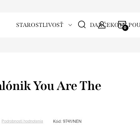
NÁKU
STAROSTLIVOSŤ
DARČEKOVÝ PO
KOŠÍ
alónik You Are The
Kód:
9741/NEN
Podrobnosti hodnotenia