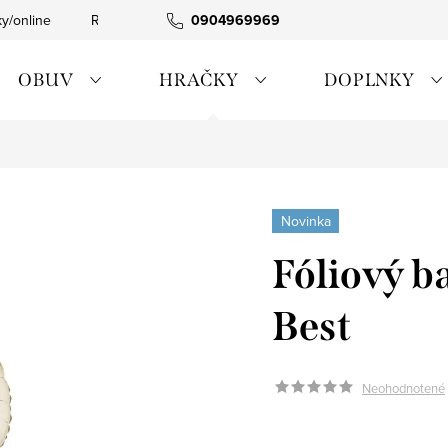
ky/online
Rýchla expedícia
0904969969
Tovar skladom
0911885090
OBUV
HRAČKY
DOPLNKY
Novinka
Fóliový b
Best
Neohodnotené