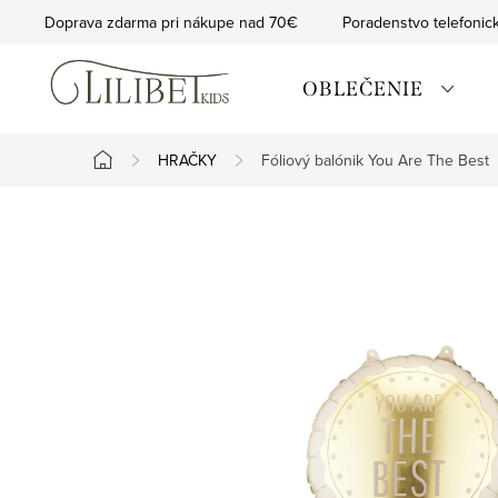
Prejsť
Doprava zdarma pri nákupe nad 70€
Poradenstvo telefonic
na
obsah
OBLEČENIE
HRAČKY
Fóliový balónik You Are The Best
Domov