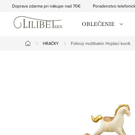
Prejsť
Doprava zdarma pri nákupe nad 70€
Poradenstvo telefonic
na
obsah
OBLEČENIE
HRAČKY
Fóliový multibalón Hojdací koník
Domov