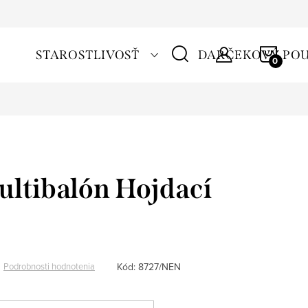
NÁKU
STAROSTLIVOSŤ
DARČEKOVÝ PO
KOŠÍ
ultibalón Hojdací
Kód:
8727/NEN
Podrobnosti hodnotenia