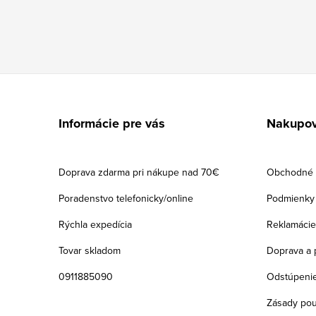
Z
á
Informácie pre vás
Nakupov
p
ä
Doprava zdarma pri nákupe nad 70€
Obchodné 
t
Poradenstvo telefonicky/online
Podmienky 
i
Rýchla expedícia
Reklamácie
e
Tovar skladom
Doprava a 
0911885090
Odstúpenie
Zásady pou