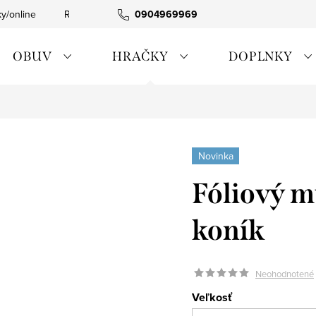
ky/online
Rýchla expedícia
0904969969
Tovar skladom
0911885090
OBUV
HRAČKY
DOPLNKY
Novinka
Fóliový m
koník
Neohodnotené
Veľkosť