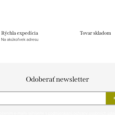
Rýchla expedícia
Tovar skladom
Na akúkoľvek adresu
Odoberať newsletter
ožením e-mailu súhlasíte s
podmienkami ochrany osobných úda