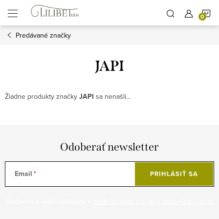
Prejsť
N
na
obsah
Predávané značky
K
JAPI
Žiadne produkty značky
JAPI
sa nenašli...
Odoberať newsletter
Email
PRIHLÁSIŤ SA
Vložením e-mailu súhlasíte s
podmienkami ochrany osobných údajov