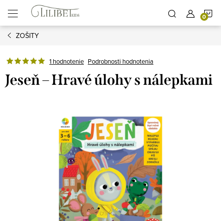
Prejsť
N
na
obsah
ZOŠITY
K
Podrobnosti hodnotenia
1 hodnotenie
Jeseň – Hravé úlohy s nálepkami