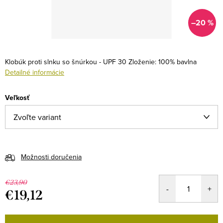
–20 %
Klobúk proti slnku so šnúrkou - UPF 30
Zloženie: 100% bavlna
Detailné informácie
Veľkosť
Možnosti doručenia
€23,90
€19,12
Jednotková
cena: