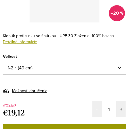
–20 %
Klobúk proti slnku so šnúrkou - UPF 30
Zloženie: 100% bavlna
Detailné informácie
Veľkosť
Možnosti doručenia
€23,90
€19,12
Jednotková
cena: