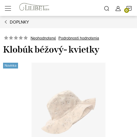
Prejsť
N
na
obsah
DOPLNKY
K
Podrobnosti hodnotenia
Neohodnotené
Klobúk béžový- kvietky
Novinka