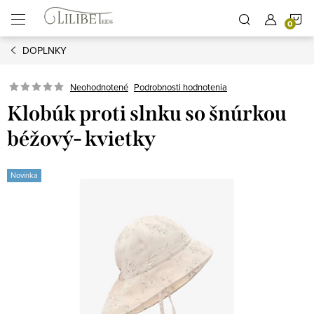
Prejsť
N
na
obsah
DOPLNKY
K
Podrobnosti hodnotenia
Neohodnotené
Klobúk proti slnku so šnúrkou
béžový- kvietky
Novinka