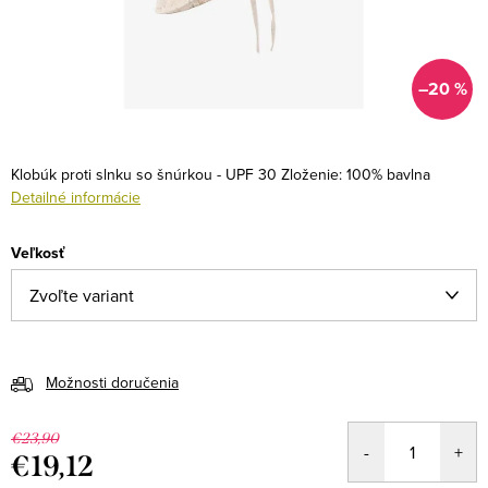
–20 %
Klobúk proti slnku so šnúrkou - UPF 30
Zloženie: 100% bavlna
Detailné informácie
Veľkosť
Možnosti doručenia
€23,90
€19,12