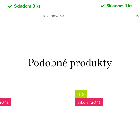
Skladom
1 ks
Skladom
3 ks
Kód:
2990/74/
K
Tip
20 %
-20 %