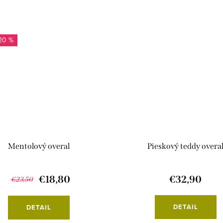
20 %
Mentolový overal
Pieskový teddy overa
€18,80
€32,90
€23,50
DETAIL
DETAIL