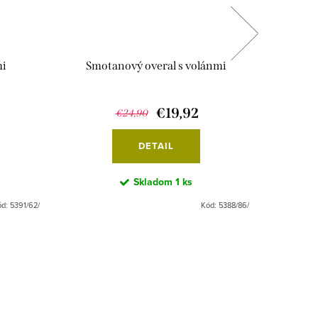
mi
Smotanový overal s volánmi
K
€19,92
€24,90
DETAIL
Skladom
1 ks
ód:
5391/62/
Kód:
5388/86/