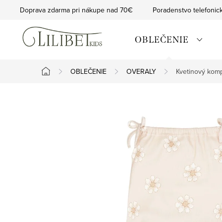
Prejsť
Doprava zdarma pri nákupe nad 70€
Poradenstvo telefonic
na
obsah
OBLEČENIE
OBLEČENIE
OVERALY
Kvetinový komp
Domov