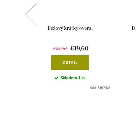
al
Béžový krátky overal
D
€19,60
€24,50
DETAIL
Skladom
1 ks
Kód:
2253/74/
Kód:
5397/62