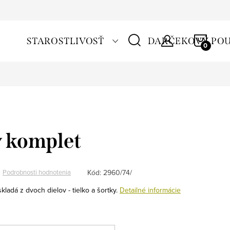
NÁKU
STAROSTLIVOSŤ
DARČEKOVÝ PO
KOŠÍ
ý komplet
Kód:
2960/74/
Podrobnosti hodnotenia
kladá z dvoch dielov - tielko a šortky.
Detailné informácie