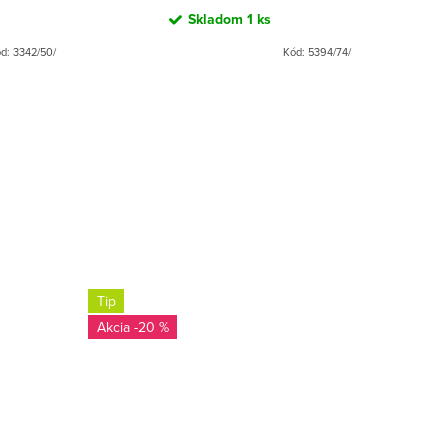
Skladom
1 ks
ód:
3342/50/
Kód:
5394/74/
Tip
Tip
-20 %
-2