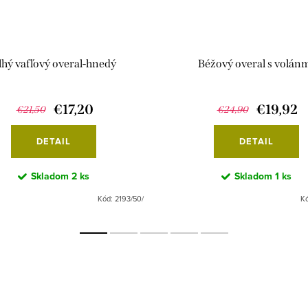
lhý vafľový overal-hnedý
Béžový overal s volán
€17,20
€19,92
€21,50
€24,90
DETAIL
DETAIL
Skladom
2 ks
Skladom
1 ks
Kód:
2193/50/
K