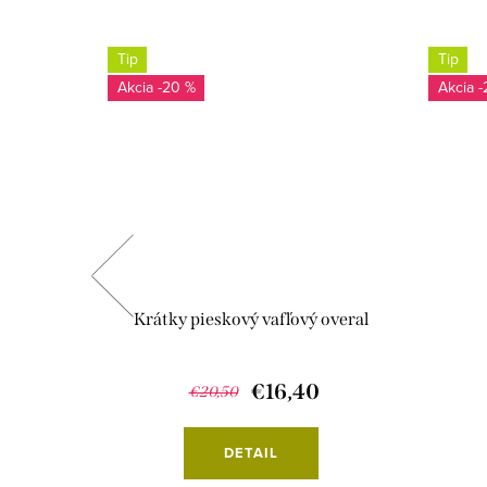
Tip
Tip
-20 %
-
t
Krátky pieskový vafľový overal
€16,40
€20,50
DETAIL