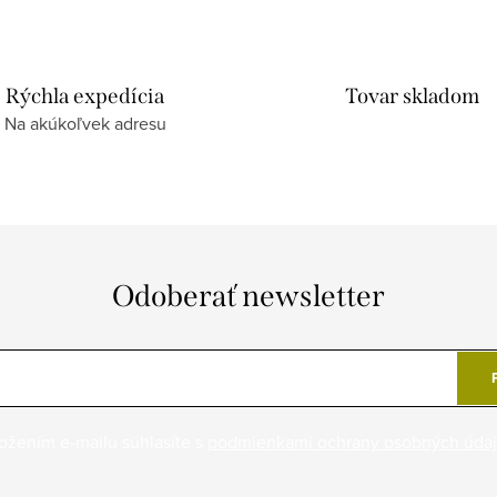
Rýchla expedícia
Tovar skladom
Na akúkoľvek adresu
Odoberať newsletter
ožením e-mailu súhlasíte s
podmienkami ochrany osobných úda