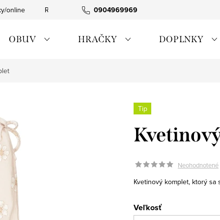
ky/online
Rýchla expedícia
0904969969
Tovar skladom
0911885090
OBUV
HRAČKY
DOPLNKY
let
Tip
Kvetinov
Neohodnotené
Kvetinový komplet, ktorý sa s
Veľkosť