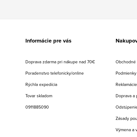
Z
á
Informácie pre vás
Nakupov
p
ä
Doprava zdarma pri nákupe nad 70€
Obchodné 
t
Poradenstvo telefonicky/online
Podmienky 
i
Rýchla expedícia
Reklamácie
e
Tovar skladom
Doprava a 
0911885090
Odstúpenie
Zásady pou
Výmena a v