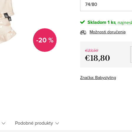
Skladom
1 ks
Možnosti doručenia
-20 %
€23,50
€18,80
Jednotková
cena:
Značka:
Babystyling
Podobné produkty