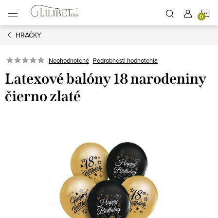
Prejsť
N
na
obsah
HRAČKY
K
Podrobnosti hodnotenia
Neohodnotené
Latexové balóny 18 narodeniny
čierno zlaté