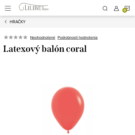
Prejsť
N
na
obsah
HRAČKY
K
Podrobnosti hodnotenia
Neohodnotené
Latexový balón coral