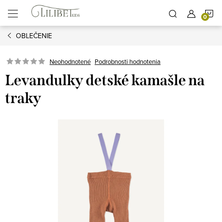
Prejsť
N
na
obsah
OBLEČENIE
K
Podrobnosti hodnotenia
Neohodnotené
Levandulky detské kamašle na
traky