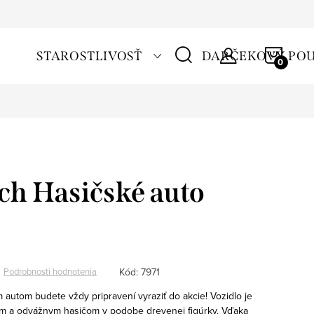
NÁKU
STAROSTLIVOSŤ
DARČEKOVÝ PO
KOŠÍ
tch Hasičské auto
Kód:
7971
Podrobnosti hodnotenia
autom budete vždy pripravení vyraziť do akcie! Vozidlo je
m a odvážnym hasičom v podobe drevenej figúrky. Vďaka