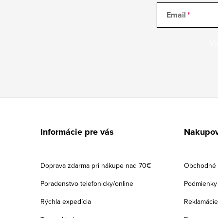
Email
Vl
Z
á
Informácie pre vás
Nakupov
p
ä
Doprava zdarma pri nákupe nad 70€
Obchodné 
t
Poradenstvo telefonicky/online
Podmienky 
i
Rýchla expedícia
Reklamácie