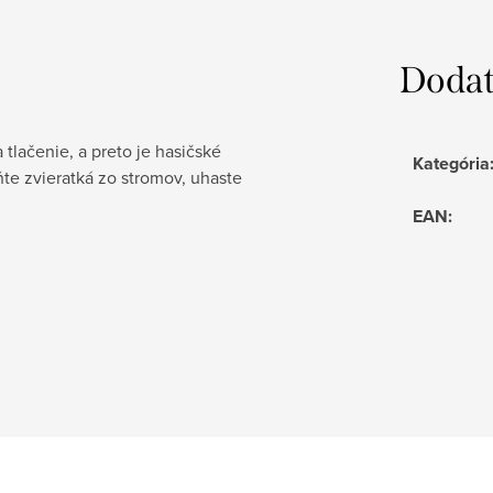
Dodat
lačenie, a preto je hasičské
Kategória
ňte zvieratká zo stromov, uhaste
EAN
: