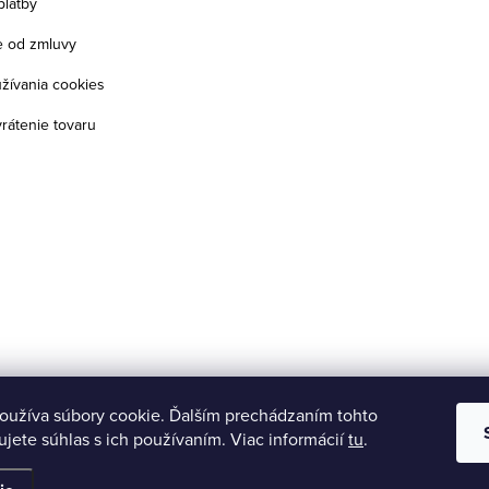
platby
 od zmluvy
žívania cookies
rátenie tovaru
oužíva súbory cookie. Ďalším prechádzaním tohto
jete súhlas s ich používaním. Viac informácií
tu
.
viť nastavenie cookies