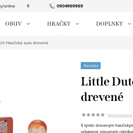
ky/online
Rýchla expedícia
0904969969
Tovar skladom
0911885090
OBUV
HRAČKY
DOPLNKY
utch Hasičské auto drevené
Novinka
Little Du
drevené
Neohodnotené
S týmto dreveným hasičským 
vybavené výsuvným rebríko