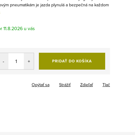
movým pneumatikám je jazda plynulá a bezpečná na každom
e
11.8.2026
PRIDAŤ DO KOŠÍKA
Opýtať sa
Strážiť
Zdieľať
Tlač