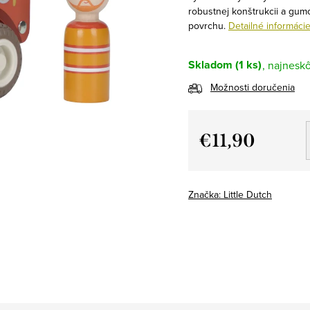
robustnej konštrukcii a gu
povrchu.
Detailné informáci
Skladom
(1 ks)
Možnosti doručenia
€11,90
Jednotková
cena:
Značka:
Little Dutch
h