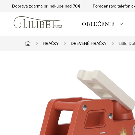
Prejsť
Doprava zdarma pri nákupe nad 70€
Poradenstvo telefonic
na
obsah
OBLEČENIE
HRAČKY
DREVENÉ HRAČKY
Little D
Domov