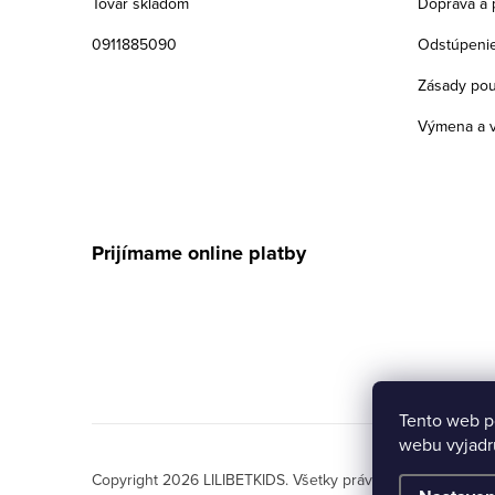
e
Tovar skladom
Doprava a 
0911885090
Odstúpenie
Zásady pou
Výmena a v
Prijímame online platby
Tento web p
webu vyjadru
Copyright 2026
LILIBETKIDS
. Všetky práva vyhradené.
Upra