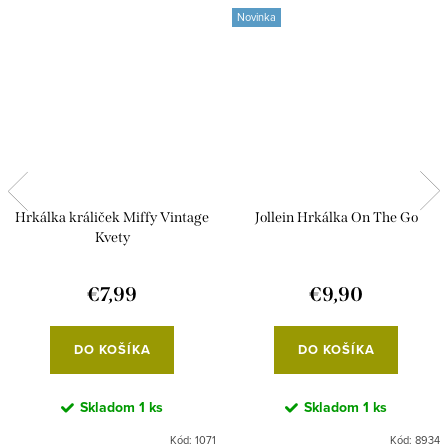
Novinka
Hrkálka králiček Miffy Vintage
Jollein Hrkálka On The Go
Kvety
€7,99
€9,90
DO KOŠÍKA
DO KOŠÍKA
Skladom
1 ks
Skladom
1 ks
Kód:
1071
Kód:
8934