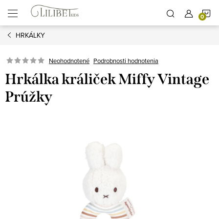
Prejsť
N
na
obsah
HRKÁLKY
K
Podrobnosti hodnotenia
Neohodnotené
Hrkálka králiček Miffy Vintage
Prúžky