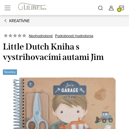
Prejsť
N
na
obsah
KREATÍVNE
K
Podrobnosti hodnotenia
Neohodnotené
Little Dutch Kniha s
vystrihovacími autami Jim
Novinka