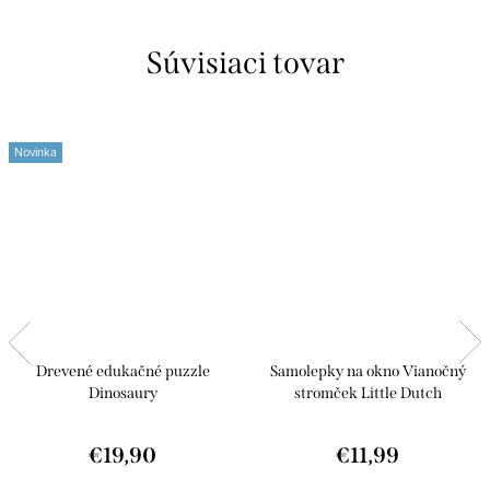
Súvisiaci tovar
Novinka
Drevené edukačné puzzle
Samolepky na okno Vianočný
Dinosaury
stromček Little Dutch
€19,90
€11,99