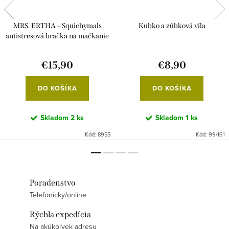
MRS. ERTHA – Squichymals
Kubko a zúbková víla
antistresová hračka na mačkanie
Jednorožec
€15,90
€8,90
DO KOŠÍKA
DO KOŠÍKA
Skladom
2 ks
Skladom
1 ks
Kód:
8955
Kód:
99/161
Poradenstvo
Telefonicky/online
Rýchla expedícia
Na akúkoľvek adresu