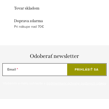
Tovar skladom
Doprava zdarma
Pri nákupe nad 70€
Odoberať newsletter
Email
PRIHLÁSIŤ SA
Vložením e-mailu súhlasíte s
podmienkami ochrany osobných údajov
Z