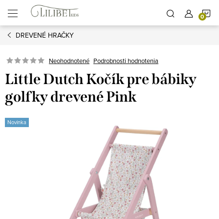
Prejsť
N
na
obsah
DREVENÉ HRAČKY
K
Podrobnosti hodnotenia
Neohodnotené
Little Dutch Kočík pre bábiky
golfky drevené Pink
Novinka