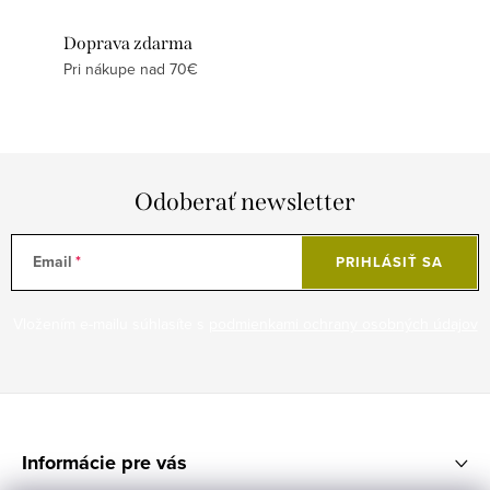
Doprava zdarma
Pri nákupe nad 70€
Odoberať newsletter
Email
PRIHLÁSIŤ SA
Vložením e-mailu súhlasíte s
podmienkami ochrany osobných údajov
Z
á
Informácie pre vás
p