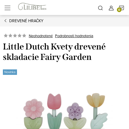
Prejsť
N
na
obsah
DREVENÉ HRAČKY
K
Podrobnosti hodnotenia
Neohodnotené
Little Dutch Kvety drevené
skladacie Fairy Garden
Novinka