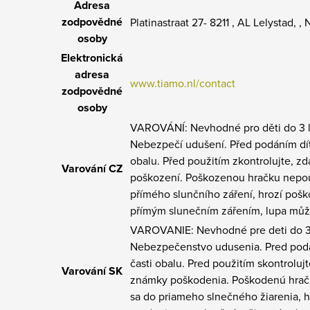
Adresa
zodpovědné
Platinastraat 27- 8211 , AL Lelystad, 
osoby
Elektronická
adresa
www.tiamo.nl/contact
zodpovědné
osoby
VAROVÁNÍ: Nevhodné pro děti do 3 le
Nebezpečí udušení. Před podáním dít
obalu. Před použitím zkontrolujte, 
Varování CZ
poškození. Poškozenou hračku nepou
přímého slunčního záření, hrozí pošk
přímým slunečním zářením, lupa můž
VAROVANIE: Nevhodné pre deti do 3 
Nebezpečenstvo udusenia. Pred poda
časti obalu. Pred použitím skontroluj
Varování SK
známky poškodenia. Poškodenú hračk
sa do priameho slnečného žiarenia, 