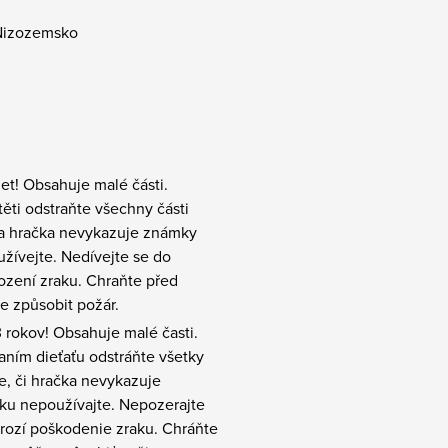
, Nizozemsko
t! Obsahuje malé části.
ěti odstraňte všechny části
zda hračka nevykazuje známky
žívejte. Nedívejte se do
ození zraku. Chraňte před
e způsobit požár.
rokov! Obsahuje malé časti.
ním dieťaťu odstráňte všetky
te, či hračka nevykazuje
u nepoužívajte. Nepozerajte
hrozí poškodenie zraku. Chráňte