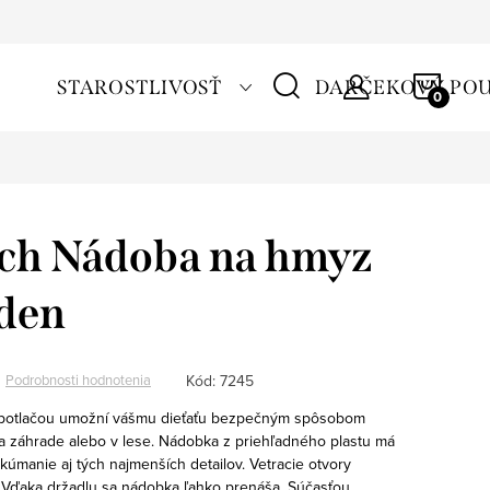
NÁKU
STAROSTLIVOSŤ
DARČEKOVÝ PO
KOŠÍ
tch Nádoba na hmyz
rden
Kód:
7245
Podrobnosti hodnotenia
potlačou umožní vášmu dieťaťu bezpečným spôsobom
na záhrade alebo v lese. Nádobka z priehľadného plastu má
kúmanie aj tých najmenších detailov. Vetracie otvory
. Vďaka držadlu sa nádobka ľahko prenáša.
Súčasťou