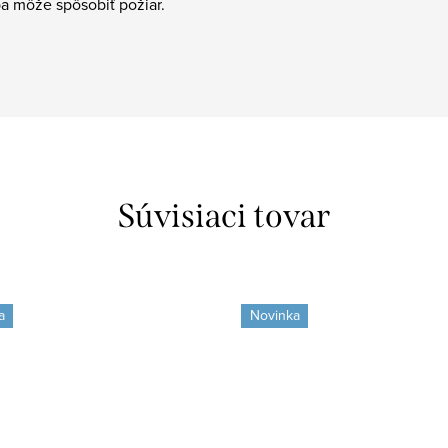
a môže spôsobiť požiar.
Súvisiaci tovar
a
Novinka