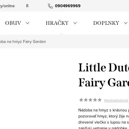
ky/online
Rýchla expedícia
0904969969
Tovar skladom
0911885090
OBUV
HRAČKY
DOPLNKY
doba na hmyz Fairy Garden
Little Du
Fairy Ga
Neohodnotené
Nádoba na hmyz s krásnou 
pozorovať hmyz, ktorý žije 
drevené viečko s lupou na s
zaisťujú vetranie v nádobke