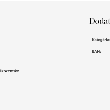
Dodat
Kategória
EAN
:
, Nizozemsko