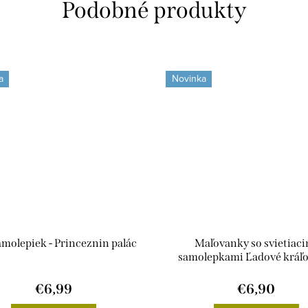
a
Novinka
amolepiek - Princeznin palác
Maľovanky so svietiaci
samolepkami Ľadové kráľo
€6,99
€6,90