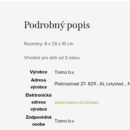
Podrobný popis
Rozmery: 8 x 7,6 x 10 cm
Vhodné pre deti od 3 rokov.
Výrobce
Tiamo b.v.
Adresa
Platinastraat 27- 8211 , AL Lelystad, 
výrobce
Elektronická
adresa
www.tiamo.nl/contact
výrobce
Zodpovědná
Tiamo b.v.
osoba