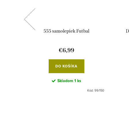
se Olive
555 samolepiek Futbal
D
€6,99
DO KOŠÍKA
Skladom
1 ks
Kód:
8454
Kód:
99/150