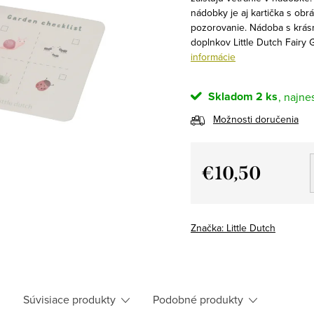
nádobky je aj kartička s obr
pozorovanie.
Nádoba s krásn
doplnkov Little Dutch Fairy 
informácie
Skladom
2 ks
Možnosti doručenia
€10,50
Jednotková
cena:
Značka:
Little Dutch
h
Súvisiace produkty
Podobné produkty