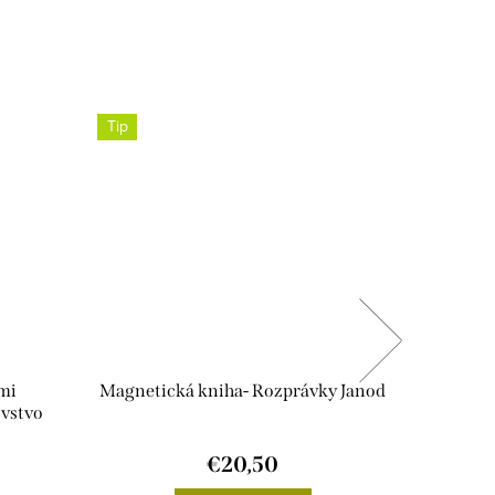
Tip
Novinka
mi
Magnetická kniha- Rozprávky Janod
Little
vstvo
€20,50