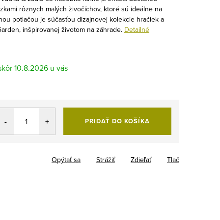
ázkami rôznych malých živočíchov, ktoré sú ideálne na
ou potlačou je súčasťou dizajnovej kolekcie hračiek a
Garden, inšpirovanej životom na záhrade.
Detailné
10.8.2026
PRIDAŤ DO KOŠÍKA
Opýtať sa
Strážiť
Zdieľať
Tlač