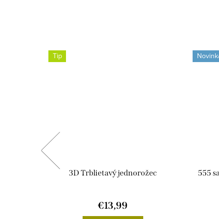
Tip
Novink
eľné
3D Trblietavý jednorožec
555 s
€13,99