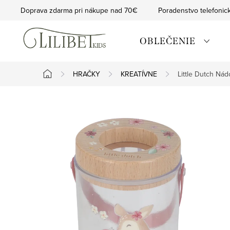
Prejsť
Doprava zdarma pri nákupe nad 70€
Poradenstvo telefonic
na
obsah
OBLEČENIE
HRAČKY
KREATÍVNE
Little Dutch Ná
Domov