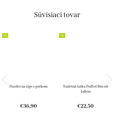
Súvisiaci tovar
Tip
Tip
Puzdro na zips s putkom
Toaletná taška Puffed Biscuit
Jollein
€36,90
€22,50