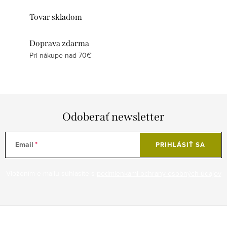
Tovar skladom
Doprava zdarma
Pri nákupe nad 70€
Odoberať newsletter
Email
PRIHLÁSIŤ SA
Vložením e-mailu súhlasíte s
podmienkami ochrany osobných údajov
Z