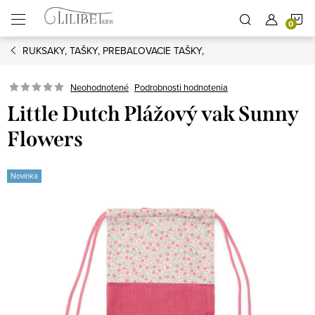
Prejsť
N
na
obsah
RUKSAKY, TAŠKY, PREBAĽOVACIE TAŠKY,
K
Podrobnosti hodnotenia
Neohodnotené
Little Dutch Plážový vak Sunny
Flowers
Novinka