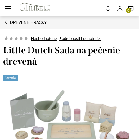
Prejsť
N
na
obsah
DREVENÉ HRAČKY
K
Podrobnosti hodnotenia
Neohodnotené
Little Dutch Sada na pečenie
drevená
Novinka