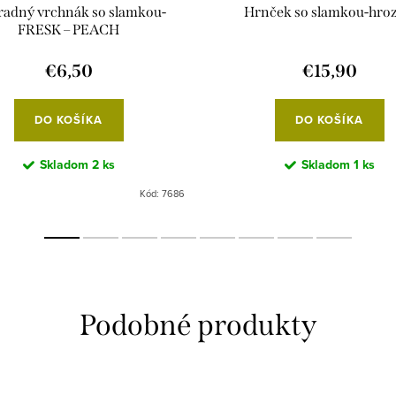
adný vrchnák so slamkou-
Hrnček so slamkou-hro
FRESK – PEACH
€6,50
€15,90
DO KOŠÍKA
DO KOŠÍKA
Skladom
2 ks
Skladom
1 ks
Kód:
7686