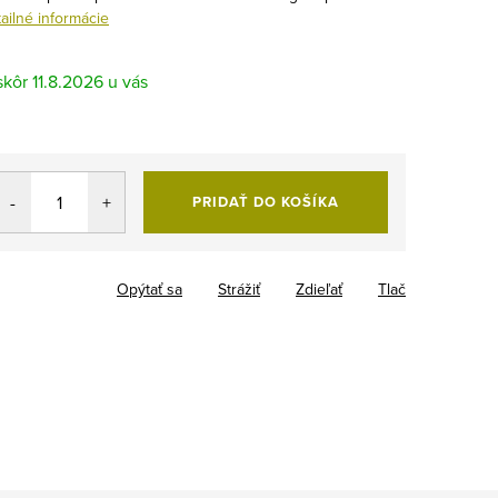
ailné informácie
11.8.2026
PRIDAŤ DO KOŠÍKA
Opýtať sa
Strážiť
Zdieľať
Tlač