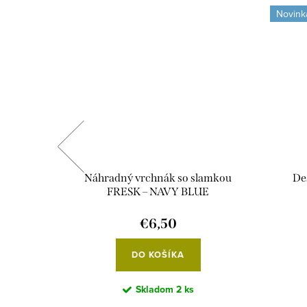
Novink
unior 380
Náhradný vrchnák so slamkou
De
FRESK – NAVY BLUE
€6,50
DO KOŠÍKA
Skladom
2 ks