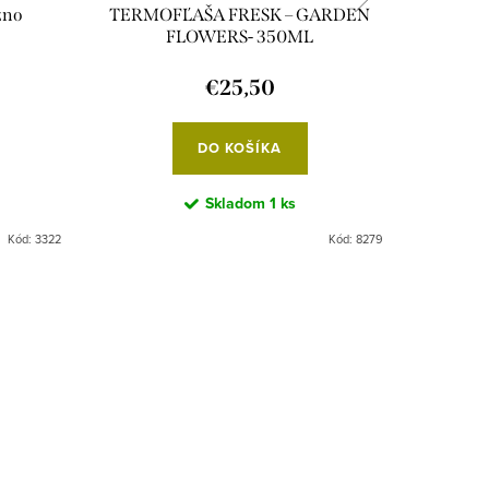
zno
TERMOFĽAŠA FRESK – GARDEN
B.BOX 
FLOWERS- 350ML
€25,50
DO KOŠÍKA
Skladom
1 ks
Kód:
3322
Kód:
8279