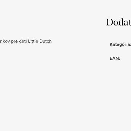
Dodat
nkov pre deti Little Dutch
Kategória
EAN
: