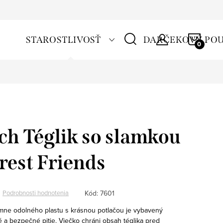
NÁKU
STAROSTLIVOSŤ
DARČEKOVÝ PO
KOŠÍ
tch Téglik so slamkou
rest Friends
Kód:
7601
Podrobnosti hodnotenia
trémne odolného plastu s krásnou potlačou je vybavený
 a bezpečné pitie. Viečko chráni obsah téglika pred