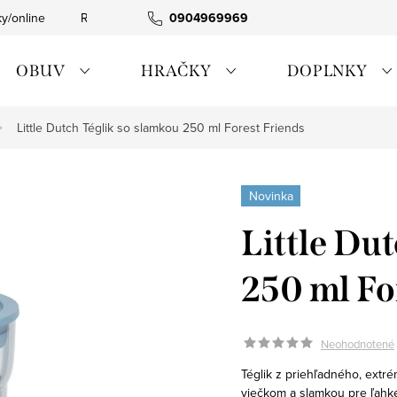
ky/online
Rýchla expedícia
0904969969
Tovar skladom
0911885090
OBUV
HRAČKY
DOPLNKY
Little Dutch Téglik so slamkou 250 ml Forest Friends
Novinka
Little Du
250 ml Fo
Neohodnotené
Téglik z priehľadného, ​​ex
viečkom a slamkou pre ľahké