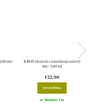
Novinka
240 ml -
B.BOX Hrnček s náustkom ružový
Little 
4m+ 240 ml
€12,90
DO KOŠÍKA
Skladom
1 ks