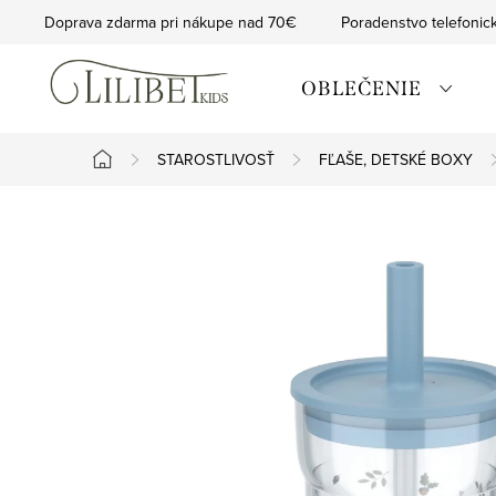
Prejsť
Doprava zdarma pri nákupe nad 70€
Poradenstvo telefonic
na
obsah
OBLEČENIE
STAROSTLIVOSŤ
FĽAŠE, DETSKÉ BOXY
Domov