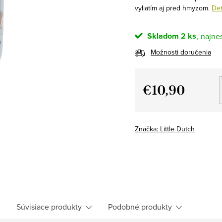
vyliatím aj pred hmyzom.
Det
Skladom
2 ks
Možnosti doručenia
€10,90
Jednotková
cena:
Značka:
Little Dutch
h
Súvisiace produkty
Podobné produkty