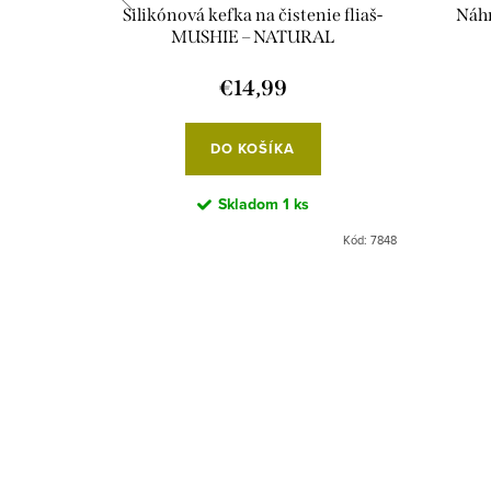
i
Silikónová kefka na čistenie fliaš-
Náhr
MUSHIE – NATURAL
€14,99
DO KOŠÍKA
Skladom
1 ks
Kód:
3545
Kód:
7848