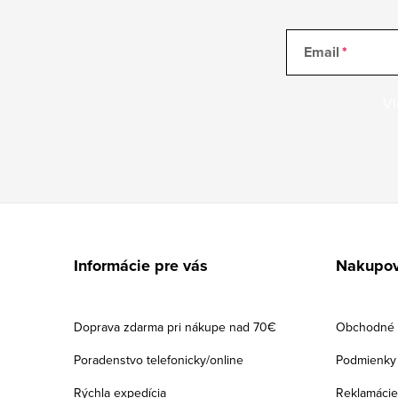
Email
Vl
Z
á
Informácie pre vás
Nakupov
p
ä
Doprava zdarma pri nákupe nad 70€
Obchodné 
t
Poradenstvo telefonicky/online
Podmienky 
i
Rýchla expedícia
Reklamácie