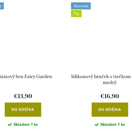
a
Novinka
Tip
siatový box Fairy Garden
Silikonový hrnček s viečkom 
modrý
€13,90
€16,90
DO KOŠÍKA
DO KOŠÍKA
Skladom
1 ks
Skladom
1 ks