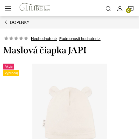
Prejsť
N
na
obsah
DOPLNKY
K
Podrobnosti hodnotenia
Neohodnotené
Maslová čiapka JAPI
Akcia
Výpredaj