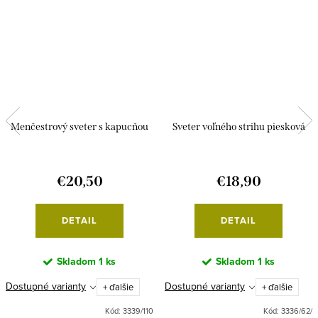
Menčestrový sveter s kapucňou
Sveter voľného strihu piesková
€20,50
€18,90
DETAIL
DETAIL
Skladom
1 ks
Skladom
1 ks
Dostupné varianty
Dostupné varianty
+ ďalšie
+ ďalšie
Kód:
3339/110
Kód:
3336/62/