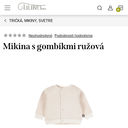
Prejsť
N
na
obsah
TRIČKÁ, MIKINY, SVETRE
K
Podrobnosti hodnotenia
Neohodnotené
Mikina s gombíkmi ružová