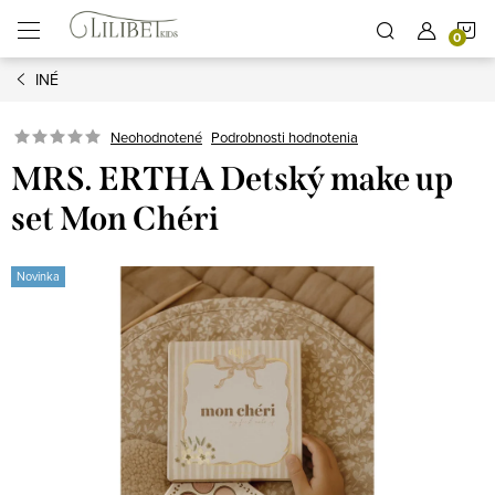
Prejsť
N
na
obsah
INÉ
K
Podrobnosti hodnotenia
Neohodnotené
MRS. ERTHA Detský make up
set Mon Chéri
Novinka