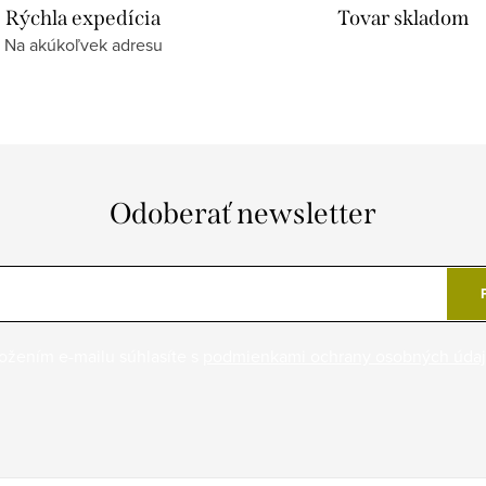
Rýchla expedícia
Tovar skladom
Na akúkoľvek adresu
Odoberať newsletter
ožením e-mailu súhlasíte s
podmienkami ochrany osobných úda