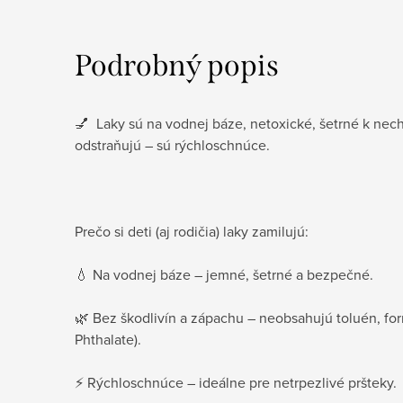
Podrobný popis
💅 Laky sú na vodnej báze, netoxické, šetrné k ne
odstraňujú – sú rýchloschnúce.
Prečo si deti (aj rodičia) laky zamilujú:
💧 Na vodnej báze – jemné, šetrné a bezpečné.
🌿 Bez škodlivín a zápachu – neobsahujú toluén, fo
Phthalate).
⚡ Rýchloschnúce – ideálne pre netrpezlivé pršteky.