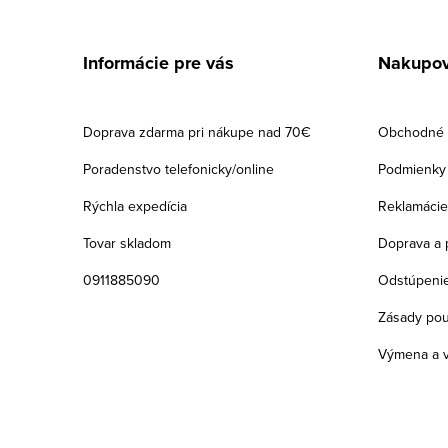
Z
á
Informácie pre vás
Nakupov
p
ä
Doprava zdarma pri nákupe nad 70€
Obchodné 
t
Poradenstvo telefonicky/online
Podmienky 
i
Rýchla expedícia
Reklamácie
e
Tovar skladom
Doprava a 
0911885090
Odstúpenie
Zásady pou
Výmena a v