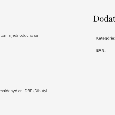
Dodat
chtom a jednoducho sa
Kategória
EAN
:
rmaldehyd ani DBP (Dibutyl