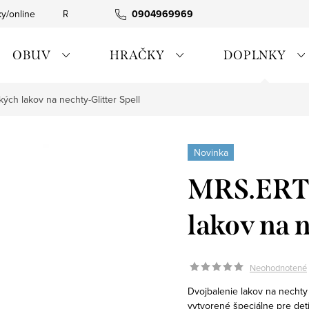
ky/online
Rýchla expedícia
0904969969
Tovar skladom
0911885090
OBUV
HRAČKY
DOPLNKY
ch lakov na nechty-Glitter Spell
Novinka
MRS.ERTH
lakov na n
Neohodnotené
Dvojbalenie lakov na nechty
vytvorené špeciálne pre deti