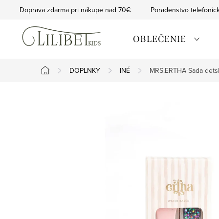
Prejsť
Doprava zdarma pri nákupe nad 70€
Poradenstvo telefonic
na
obsah
OBLEČENIE
DOPLNKY
INÉ
MRS.ERTHA Sada detský
Domov