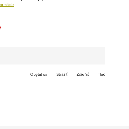
formácie
…
é
Opýtať sa
Strážiť
Zdieľať
Tlač