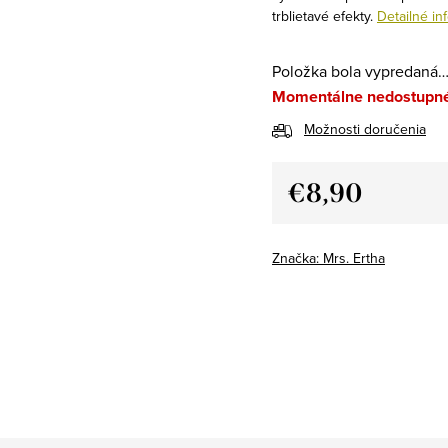
trblietavé efekty.
Detailné in
Položka bola vypredaná
Momentálne nedostupn
Možnosti doručenia
€8,90
Jednotková
cena:
Značka:
Mrs. Ertha