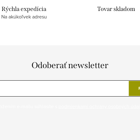
Rýchla expedícia
Tovar skladom
Na akúkoľvek adresu
Odoberať newsletter
ožením e-mailu súhlasíte s
podmienkami ochrany osobných úda