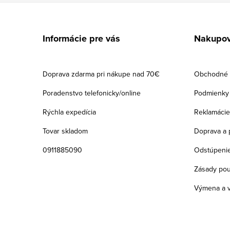
Z
á
Informácie pre vás
Nakupov
p
ä
Doprava zdarma pri nákupe nad 70€
Obchodné 
t
Poradenstvo telefonicky/online
Podmienky 
i
Rýchla expedícia
Reklamácie
e
Tovar skladom
Doprava a 
0911885090
Odstúpenie
Zásady pou
Výmena a v