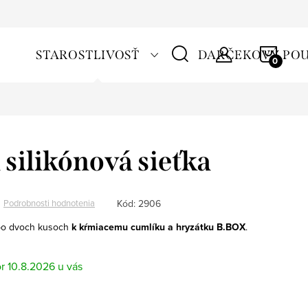
NÁKU
STAROSTLIVOSŤ
DARČEKOVÝ PO
KOŠÍ
silikónová sieťka
Kód:
2906
Podrobnosti hodnotenia
 po dvoch kusoch
k kŕmiacemu cumlíku a hryzátku B.BOX
.
10.8.2026