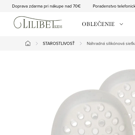
Prejsť
Doprava zdarma pri nákupe nad 70€
Poradenstvo telefonic
na
obsah
OBLEČENIE
STAROSTLIVOSŤ
Náhradná silikónová sieťk
Domov