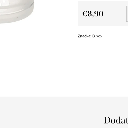
€8,90
Jednotková
cena:
Značka:
B.box
Dodat