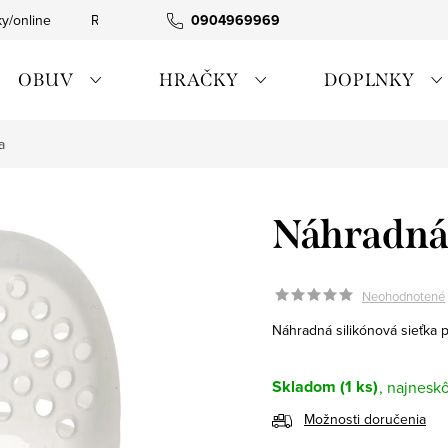
ky/online
Rýchla expedícia
0904969969
Tovar skladom
0911885090
OBUV
HRAČKY
DOPLNKY
a
Náhradná 
Neohodnotené
Náhradná silikónová sieťka
Skladom
(1 ks)
Možnosti doručenia