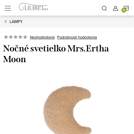
Prejsť
N
na
obsah
LAMPY
K
Podrobnosti hodnotenia
Neohodnotené
Nočné svetielko Mrs.Ertha
Moon