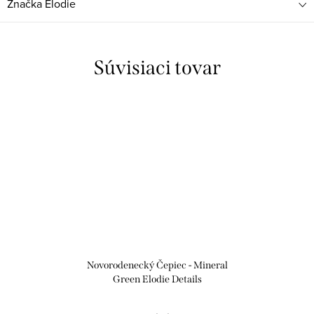
Značka
Elodie
Súvisiaci tovar
Novorodenecký Čepiec - Mineral
Green Elodie Details