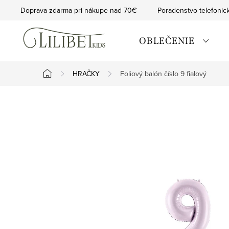
Prejsť
Doprava zdarma pri nákupe nad 70€
Poradenstvo telefonic
na
obsah
OBLEČENIE
HRAČKY
Foliový balón číslo 9 fialový
Domov