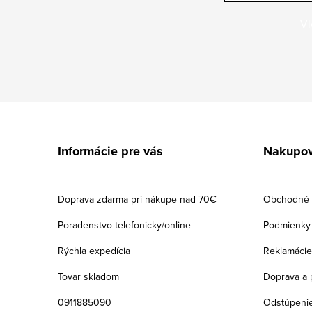
Vl
Z
á
Informácie pre vás
Nakupov
p
ä
Doprava zdarma pri nákupe nad 70€
Obchodné 
t
Poradenstvo telefonicky/online
Podmienky 
i
Rýchla expedícia
Reklamácie
e
Tovar skladom
Doprava a 
0911885090
Odstúpenie