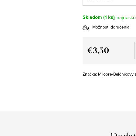
Skladom
(1 ks)
Možnosti doručenia
€3,50
Jednotková
cena:
Značka:
Miloore/Balónikový 