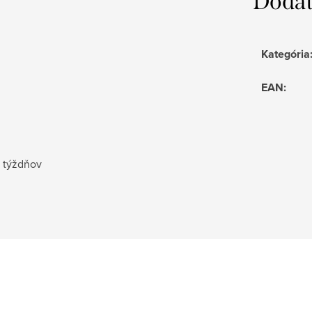
Dodat
Kategória
EAN
:
o týždňov