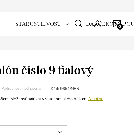
NÁKU
STAROSTLIVOSŤ
DARČEKOVÝ PO
KOŠÍ
lón číslo 9 fialový
Kód:
9654/NEN
Podrobnosti hodnotenia
 86cm. Možnosť nafúkať vzduchom alebo héliom.
Detailné