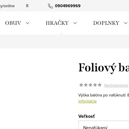
ky/online
Rýchla expedícia
0904969969
Tovar skladom
0911885090
OBUV
HRAČKY
DOPLNKY
Foliový ba
Neohodnotené
Výška balóna po nafúknutí:
informácie
Veľkosť