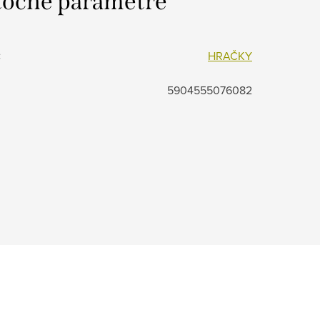
očné parametre
:
HRAČKY
5904555076082