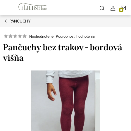
Prejsť
N
na
obsah
PANČUCHY
K
Podrobnosti hodnotenia
Neohodnotené
Pančuchy bez trakov - bordová
višňa