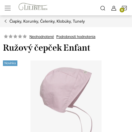
Prejsť
N
na
obsah
Čiapky, Korunky, Čelenky, Klobúky, Tunely
K
Podrobnosti hodnotenia
Neohodnotené
Ružový čepček Enfant
Novinka