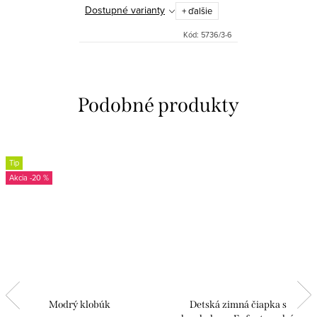
Dostupné varianty
+ ďalšie
Kód:
5736/3-6
Tip
-20 %
Modrý klobúk
Detská zimná čiapka s