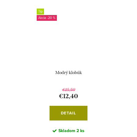
Tip
-20 %
Modrý klobúk
€15,50
€12,40
DETAIL
Skladom
2 ks