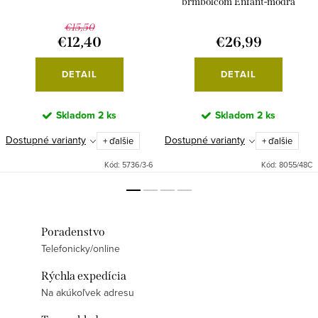
brmbolcom Enfant-modrá
€15,50
€12,40
€26,99
DETAIL
DETAIL
Skladom
2 ks
Skladom
2 ks
Dostupné varianty
Dostupné varianty
+ ďalšie
+ ďalšie
Kód:
5736/3-6
Kód:
8055/48C
Poradenstvo
Telefonicky/online
Rýchla expedícia
Na akúkoľvek adresu