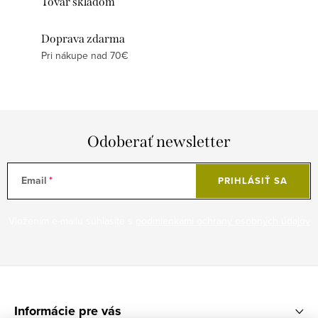
Tovar skladom
Doprava zdarma
Pri nákupe nad 70€
Odoberať newsletter
Email
PRIHLÁSIŤ SA
Vložením e-mailu súhlasíte s
podmienkami ochrany osobných údajov
Z
á
Informácie pre vás