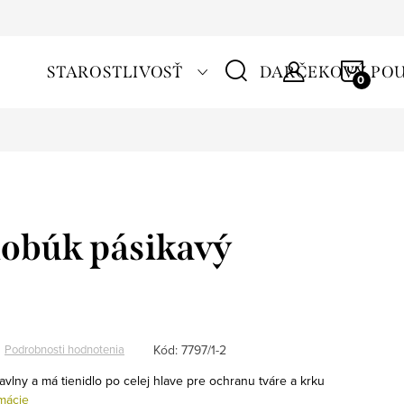
NÁKU
STAROSTLIVOSŤ
DARČEKOVÝ PO
KOŠÍ
lobúk pásikavý
Kód:
7797/1-2
Podrobnosti hodnotenia
avlny a má tienidlo po celej hlave pre ochranu tváre a krku
rmácie