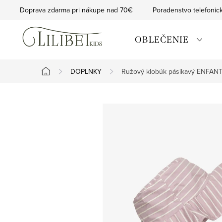
Prejsť
Doprava zdarma pri nákupe nad 70€
Poradenstvo telefonic
na
obsah
OBLEČENIE
DOPLNKY
Ružový klobúk pásikavý ENFAN
Domov