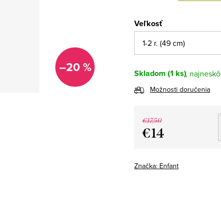
Veľkosť
–20 %
Skladom
(1 ks)
Možnosti doručenia
€17,50
€14
Jednotková
cena:
Značka:
Enfant