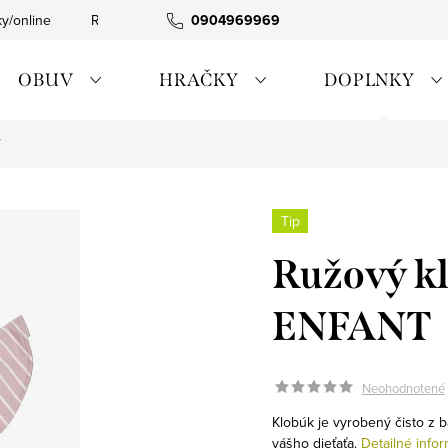
ky/online
Rýchla expedícia
0904969969
Tovar skladom
0911885090
OBUV
HRAČKY
DOPLNKY
T
Tip
Ružový k
ENFANT
Neohodnotené
Klobúk je vyrobený čisto z b
vášho dieťaťa.
Detailné info