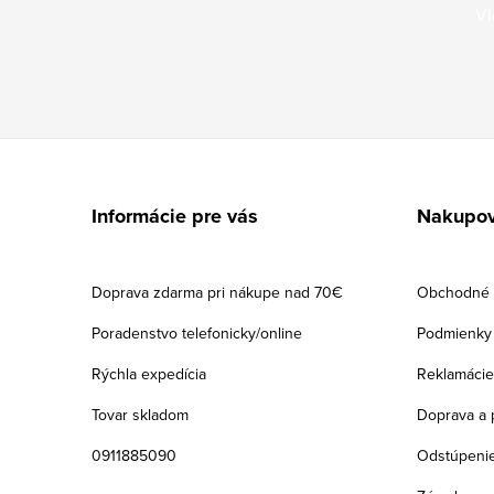
Vl
Z
á
Informácie pre vás
Nakupov
p
ä
Doprava zdarma pri nákupe nad 70€
Obchodné 
t
Poradenstvo telefonicky/online
Podmienky 
i
Rýchla expedícia
Reklamácie
e
Tovar skladom
Doprava a 
0911885090
Odstúpenie