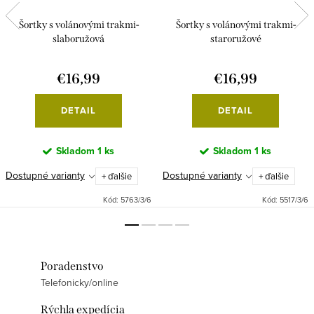
Šortky s volánovými trakmi-
Šortky s volánovými trakmi-
slaboružová
staroružové
€16,99
€16,99
DETAIL
DETAIL
Skladom
1 ks
Skladom
1 ks
Dostupné varianty
Dostupné varianty
+ ďalšie
+ ďalšie
Kód:
5763/3/6
Kód:
5517/3/6
Poradenstvo
Telefonicky/online
Rýchla expedícia