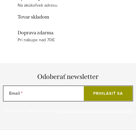
Na akúkoľvek adresu
Tovar skladom
Doprava zdarma
Pri nákupe nad 70€
Odoberať newsletter
Email
PRIHLÁSIŤ SA
Vložením e-mailu súhlasíte s
podmienkami ochrany osobných údajov
Z