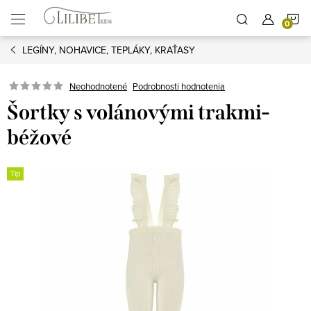
Prejsť
N
na
obsah
LEGÍNY, NOHAVICE, TEPLÁKY, KRAŤASY
K
Podrobnosti hodnotenia
Neohodnotené
Šortky s volánovými trakmi-
béžové
Tip