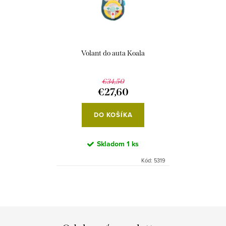
p
s
r
p
o
r
d
Volant do auta Koala
o
u
d
k
€34,50
u
€27,60
t
k
o
DO KOŠÍKA
t
v
o
Skladom
1 ks
v
Kód:
5319
O
v
l