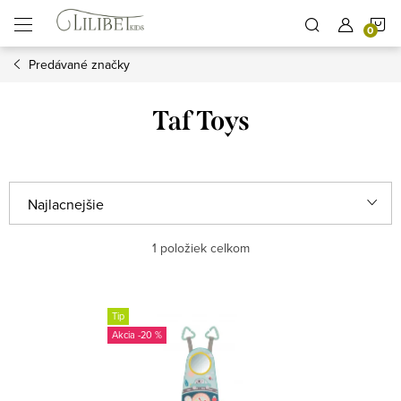
Prejsť
N
na
obsah
Predávané značky
K
Taf Toys
R
Najlacnejšie
a
Najdrahšie
1
položiek celkom
d
e
Najpredávanejšie
V
n
Tip
ý
Abecedne
-20 %
i
p
e
i