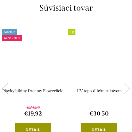
Súvisiaci tovar
Novinka
Tip
-20 %
Plavky bikiny Dreamy Flowerfield
UV top s dlhým rukávom
€24,90
€19,92
€30,50
DETAIL
DETAIL