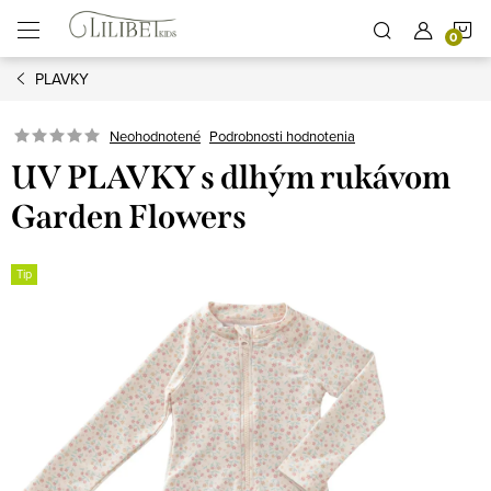
Prejsť
N
na
obsah
PLAVKY
K
Podrobnosti hodnotenia
Neohodnotené
UV PLAVKY s dlhým rukávom
Garden Flowers
Tip