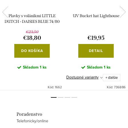
Plavky s volánikmi LITTLE
UV Bucket hat Lighthouse
DUTCH - DAISIES BLUE 74/80
€23,50
€18,80
€19,95
DO KOŠÍKA
DETAIL
Skladom
1 ks
Skladom
1 ks
Dostupné varianty
+ ďalšie
Kód:
1662
Kód:
7368/86
Poradenstvo
Telefonicky/online