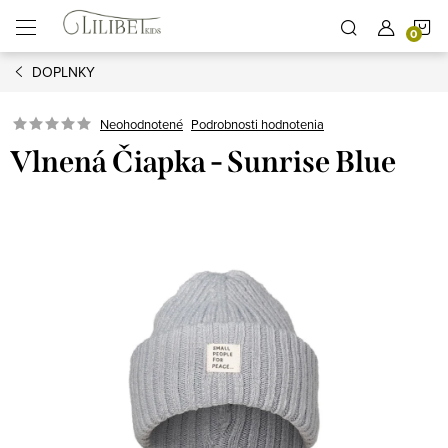
Prejsť
N
na
obsah
DOPLNKY
K
Podrobnosti hodnotenia
Neohodnotené
Vlnená Čiapka - Sunrise Blue