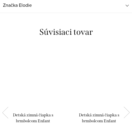
Značka
Elodie
Súvisiaci tovar
Detská zimná čiapka s
Detská zimná čiapka s
brmbolcom Enfant
brmbolcom Enfant