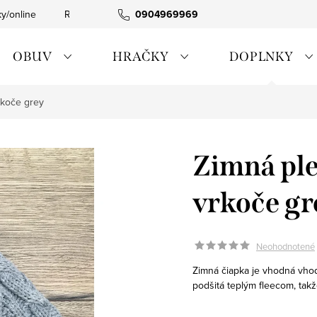
ky/online
Rýchla expedícia
0904969969
Tovar skladom
0911885090
OBUV
HRAČKY
DOPLNKY
rkoče grey
Zimná ple
vrkoče gr
Neohodnotené
Zimná čiapka je vhodná vho
podšitá teplým fleecom, takž