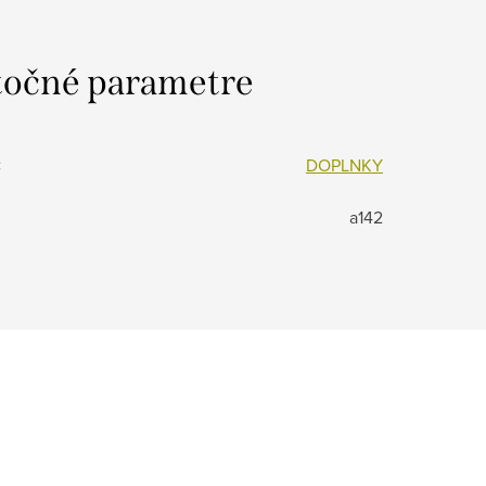
očné parametre
:
DOPLNKY
a142