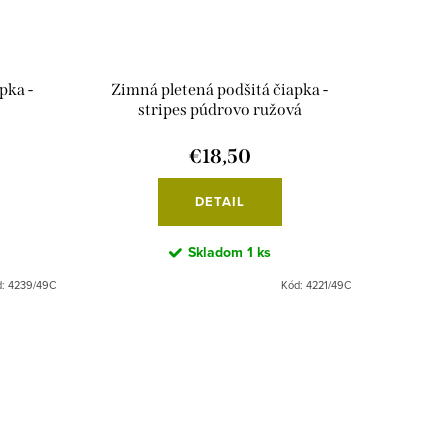
pka -
Zimná pletená podšitá čiapka -
stripes púdrovo ružová
€18,50
DETAIL
Skladom
1 ks
d:
4239/49C
Kód:
4221/49C