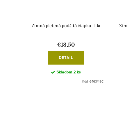
Zimná pletená podšitá čiapka - lila
Zimn
€18,50
DETAIL
Skladom
2 ks
Kód:
6463/49C