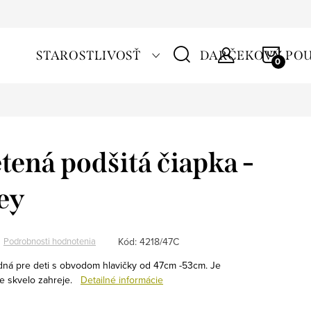
NÁKU
STAROSTLIVOSŤ
DARČEKOVÝ PO
KOŠÍ
tená podšitá čiapka -
ey
Kód:
4218/47C
Podrobnosti hodnotenia
dná pre deti s obvodom hlavičky od 47cm -53cm. Je
e skvelo zahreje.
Detailné informácie