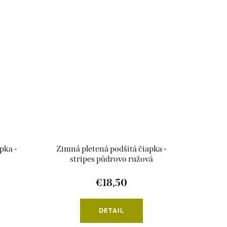
pka -
Zimná pletená podšitá čiapka -
stripes púdrovo ružová
€18,50
DETAIL