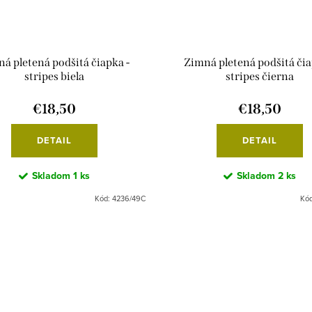
á pletená podšitá čiapka -
Zimná pletená podšitá čia
stripes biela
stripes čierna
€18,50
€18,50
DETAIL
DETAIL
Skladom
1 ks
Skladom
2 ks
Kód:
4236/49C
Kó