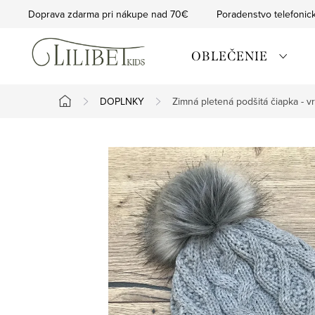
Prejsť
Doprava zdarma pri nákupe nad 70€
Poradenstvo telefonic
na
obsah
OBLEČENIE
DOPLNKY
Zimná pletená podšitá čiapka - v
Domov