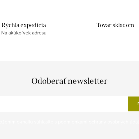
Rýchla expedícia
Tovar skladom
Na akúkoľvek adresu
Odoberať newsletter
ožením e-mailu súhlasíte s
podmienkami ochrany osobných úda