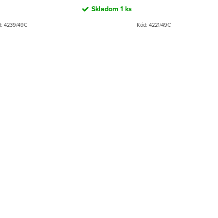
Skladom
1 ks
d:
4239/49C
Kód:
4221/49C