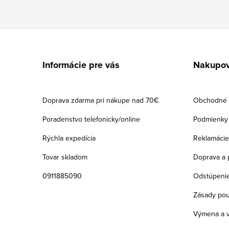
Z
á
Informácie pre vás
Nakupov
p
ä
Doprava zdarma pri nákupe nad 70€
Obchodné 
t
Poradenstvo telefonicky/online
Podmienky 
i
Rýchla expedícia
Reklamácie
e
Tovar skladom
Doprava a 
0911885090
Odstúpenie
Zásady pou
Výmena a v