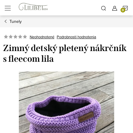
Prejsť
N
na
obsah
Tunely
K
Podrobnosti hodnotenia
Neohodnotené
Zimný detský pletený nákrčník
s fleecom lila